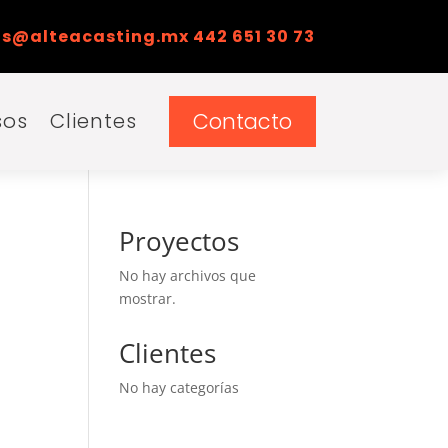
s@alteacasting.mx 442 651 30 73
Contacto
sos
Clientes
Proyectos
No hay archivos que
mostrar.
Clientes
No hay categorías