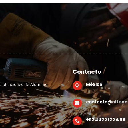
Contacto
México.
e aleaciones de Aluminio

contacto@
alteac

+52 442 312 34 56
