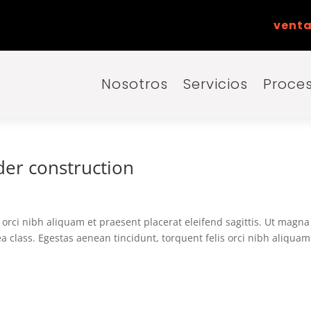
venta
Nosotros
Servicios
Proce
er construction
s orci nibh aliquam et praesent placerat eleifend sagittis. Ut magna
ea class. Egestas aenean tincidunt, torquent felis orci nibh aliquam