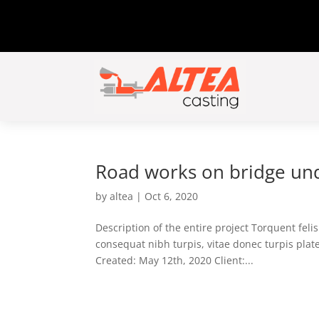
Road works on bridge und
by
altea
|
Oct 6, 2020
Description of the entire project Torquent feli
consequat nibh turpis, vitae donec turpis plat
Created: May 12th, 2020 Client:...